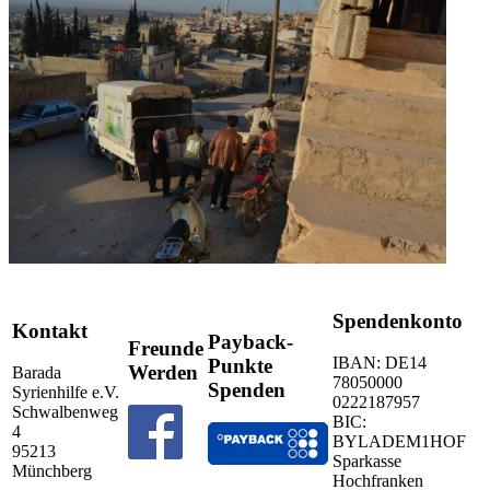
Spendenkonto
Kontakt
Payback-
Freunde
IBAN: DE14
Punkte
Werden
Barada
78050000
Spenden
Syrienhilfe e.V.
0222187957
Schwalbenweg
BIC:
4
BYLADEM1HOF
95213
Sparkasse
Münchberg
Hochfranken